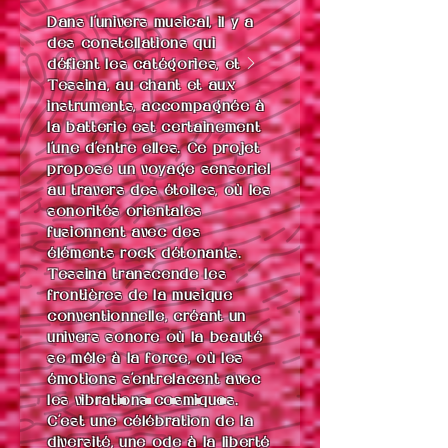
Dans l'univers musical, il y a
des constellations qui
défient les catégories, et
Tessina, au chant et aux
instruments, accompagnée à
la batterie est certainement
l'une d'entre elles. Ce projet
propose un voyage sensoriel
au travers des étoiles, où les
sonorités orientales
fusionnent avec des
éléments rock détonants.
Tessina transcende les
frontières de la musique
conventionnelle, créant un
univers sonore où la beauté
se mêle à la force, où les
émotions s'entrelacent avec
les vibrations cosmiques.
C’est une célébration de la
diversité, une ode à la liberté