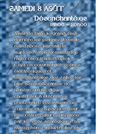
SAMEDI 8 AOÛT
Désenchanté.es
18h00 - 20h0
0
Avant de faire le grand saut
derrière les platines, Nevadì
est d’abord journaliste
musicale et programmatrice
radio chez Radio Vostok.
C’est en couvrant les scènes
électroniques et
expérimentales des salles les
plus assourdissantes de
Genève qu’elle digue,
cherchant à établir des
ponts entre ses influences
sonores et sa passion pour
les contre-cultures. Inspirée
par les sons analogiques, les
atmosphères industrielles et