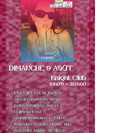
DIMANCHE 9 AOÛT
Knight Club
19h00 - 20h00
ROSHÂNI est la fusion
électrisante de deux
personnalités aussi
contrastées
qu’harmonieuses. Entre
musique électronique aux
accents latins et disco