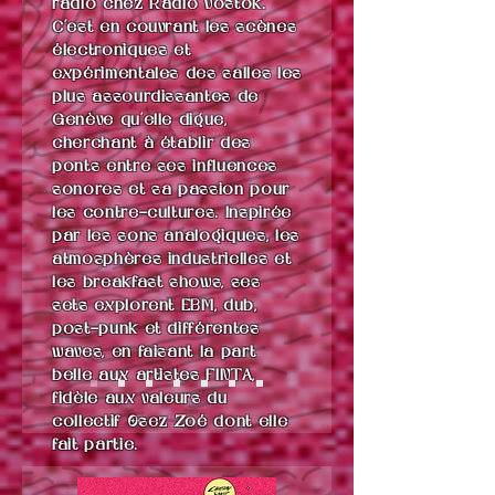
radio chez Radio Vostok.
C’est en couvrant les scènes
électroniques et
expérimentales des salles les
plus assourdissantes de
Genève qu’elle digue,
cherchant à établir des
ponts entre ses influences
sonores et sa passion pour
les contre-cultures. Inspirée
par les sons analogiques, les
atmosphères industrielles et
les breakfast shows, ses
sets explorent EBM, dub,
post-punk et différentes
waves, en faisant la part
belle aux artistes FINTA,
fidèle aux valeurs du
collectif Osez Zoé dont elle
fait partie.