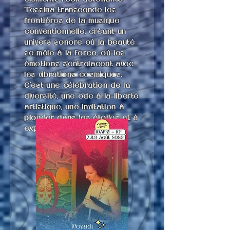
Tessina transcende les
frontières de la musique
conventionnelle, créant un
univers sonore où la beauté
se mêle à la force, où les
émotions s'entrelacent avec
les vibrations cosmiques.
C’est une célébration de la
diversité, une ode à la liberté
artistique, une invitation à
plonger dans les étoiles et à
explorer l’infini.