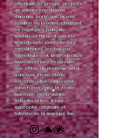
orientale, le groupe propose
un univers résolument
dansant, porté par la voix
éraillée de Roxane, chantant
en espagnol, français,
anglais et farsi, et par les
mélodies de synthétiseurs
envoûtantes, les basses
hypnotiques et la production
musicale d’Inès Mouzoune.
Aux côtés du nouveau label
genevois Stone Pixels
Records, elles s'imposent
avec force dans la scène
musicale électronique
actuelle grâce à leur
approche originale et
hybride de la musique live.