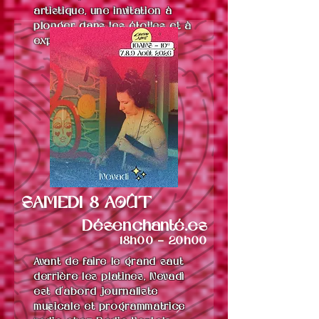
artistique, une invitation à
plonger dans les étoiles et à
explorer l’infini.
SAMEDI 8 AOÛT
Désenchanté.es
18h00 - 20h0
0
Avant de faire le grand saut
derrière les platines, Nevadì
est d’abord journaliste
musicale et programmatrice