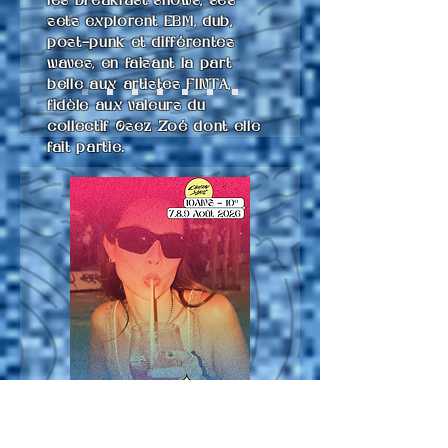
les breakfast shows, ses
sets explorent EBM, dub,
post-punk et différentes
waves, en faisant la part
belle aux artistes FINTA,
fidèle aux valeurs du
collectif Osez Zoé dont elle
fait partie.
DIMANCHE 9 AOÛT