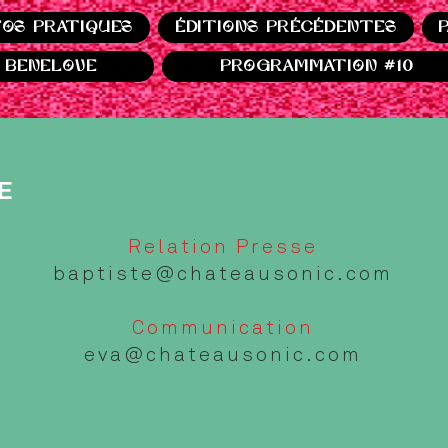
FOS PRATIQUES
ÉDITIONS PRÉCÉDENTES
BENELOVE
PROGRAMMATION #10
E
Relation Presse
baptiste@chateausonic.com
Communication
eva@chateausonic.com