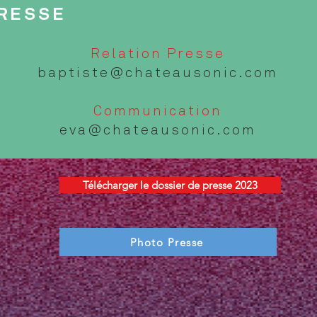
PRESSE
Relation Presse
baptiste@chateausonic.com
Communication
eva@chateausonic.com
Télécharger le dossier de presse 2023
Photo Presse